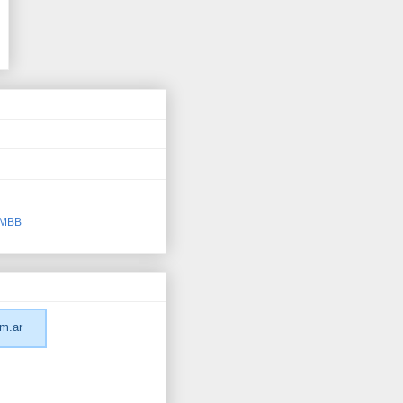
 AMBB
m.ar