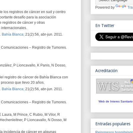
Powered by
Tra
e los registros de cáncer en sud y centro
portante desafío para la asociación
e registros de cáncer y otras
En Twitter
 internacionales.
. Bahía Blanca;
21(2):56, abr-jun. 2011.
Comunicaciones – Registro de Tumores.
nzález, P Lioncavallo, K Panis, N Dosso,
Acreditación
el registro de cáncer de Bahía Blanca con
n proceso que llevo 20 años.
. Bahía Blanca;
21(2):56, abr-jun. 2011.
Web de Interes Sanitario
Comunicaciones – Registro de Tumores.
 Laura, M Prince, C Rubio, M Vilor, R
Hechenleitner, P Lioncavallo, N Dosso, M
Entradas populares
 la incidencia de cáncer en algunas
Reingresos hospitalari