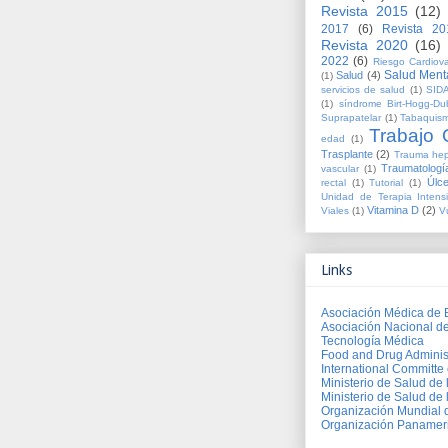
Revista 2015
(12)
2017
(6)
Revista 20
Revista 2020
(16)
2022
(6)
Riesgo Cardiova
Salud Ment
Salud
(4)
(1)
servicios de salud
(1)
SID
(1)
síndrome Birt-Hogg-Du
Suprapatelar
(1)
Tabaquis
Trabajo O
edad
(1)
Trasplante
(2)
Trauma hep
Traumatologí
vascular
(1)
Úlce
rectal
(1)
Tutorial
(1)
Unidad de Terapia Intens
Vitamina D
(2)
Viales
(1)
V
Links
Asociación Médica de 
Asociación Nacional d
Tecnología Médica
Food and Drug Adminis
International Committe 
Ministerio de Salud de
Ministerio de Salud de 
Organización Mundial 
Organización Panameri