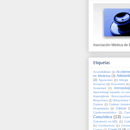
Asociación Médica de 
Etiquetas
Accident
Accesibilidad
(1)
Adelant
en Medicina
(3)
(2)
Aguavivas
(1)
Alérgia 
Ancianos
(1)
Aneurisma
(1)
Antropolog
Ansiedad
(1)
Aprendizaje basado en pr
Aspergilosis Broncopulmo
Bioquímica
(1)
Bioquímica C
Cadera
(1)
Calidad Asisten
Cáncer
(
Hospitalaria
(1)
Cardiometabólico
(1)
Cart
Casuística
(13)
Catét
Colesterol no-HDL
(1)
Coli
(1)
Conferencia
(1)
Contr
Covid-19
(4)
Costos
(1)
C