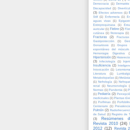
Democracia
(1)
Dermatitis
Discapacidad
(1)
Divertícu
(3)
Efectos adversos
(1)
Still
(1)
Enfermeria
(1)
En
aguas vivas
(1)
Epigastr
Estreptoquinasa
(1)
Estu
Fiebre
(2)
auricular
(1)
Fís
cutánea
(1)
fitoterapia
(1)
Fracturas
(2)
Fracturas
Gastrprotección
(1)
Geo
Gonartrosis
(1)
Grupos 
espontáneo del músculo 
Hemorragia Digestiva
(
Hipertensión
(2)
Histerect
(3)
Infectología
(1)
Injer
Insuficiencia
(2)
Inteligen
Intoxicación
(1)
Leiomiom
Literatura
(1)
Lumbalgi
Metabolopatías
(1)
Metásta
(1)
Nefrología
(1)
Nefropa
renal
(1)
Neumonología
(
Normas
(1)
Pandemia
(1)
P
Pediatría
(2)
(1)
Percepci
medicinales
(1)
Plantas tóx
(1)
Porfirinas
(1)
Porfobil
Centenario
(1)
Prevalenci
Pulmón
(2)
Radiofrecuenc
de Salud
(1)
Registro de 
Resúmenes d
(3)
Revista 2010
(24)
2012
(12)
Revista 