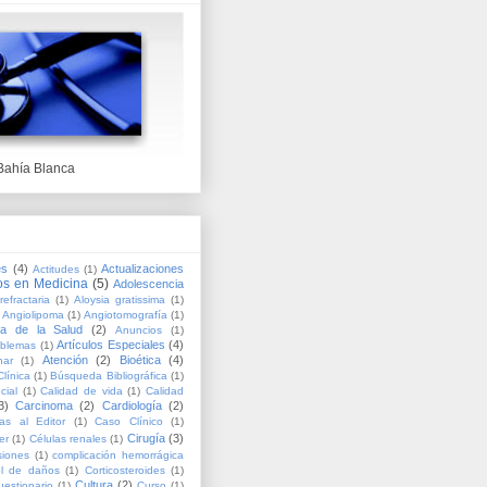
Bahía Blanca
es
(4)
Actualizaciones
Actitudes
(1)
os en Medicina
(5)
Adolescencia
refractaria
(1)
Aloysia gratissima
(1)
Angiolipoma
(1)
Angiotomografía
(1)
ía de la Salud
(2)
Anuncios
(1)
Artículos Especiales
(4)
oblemas
(1)
Atención
(2)
Bioética
(4)
nar
(1)
línica
(1)
Búsqueda Bibliográfica
(1)
cial
(1)
Calidad de vida
(1)
Calidad
3)
Carcinoma
(2)
Cardiología
(2)
as al Editor
(1)
Caso Clínico
(1)
Cirugía
(3)
er
(1)
Células renales
(1)
siones
(1)
complicación hemorrágica
ol de daños
(1)
Corticosteroides
(1)
Cultura
(2)
uestionario
(1)
Curso
(1)