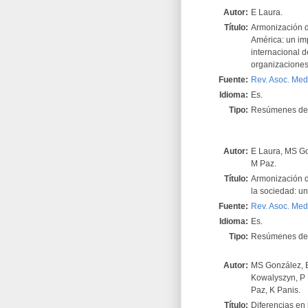
Autor:
E Laura.
Título:
Armonización d
América: un im
internacional d
organizaciones
Fuente:
Rev. Asoc. Med
Idioma:
Es.
Tipo:
Resúmenes de 
Autor:
E Laura, MS Go
M Paz.
Título:
Armonización d
la sociedad: u
Fuente:
Rev. Asoc. Med
Idioma:
Es.
Tipo:
Resúmenes de 
Autor:
MS González, E
Kowalyszyn, P 
Paz, K Panis.
Título:
Diferencias en