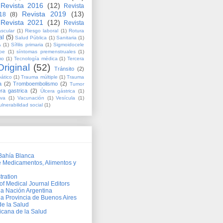
Revista 2016
(12)
Revista
Revista 2019
(13)
18
(8)
Revista 2021
(12)
Revista
scular
(1)
Riesgo laboral
(1)
Rotura
al
(5)
Salud Pública
(1)
Sanitaria
(1)
A
(1)
Sífilis primaria
(1)
Sigmoidocele
be
(1)
síntomas premenstruales
(1)
mo
(1)
Tecnología médica
(1)
Tercera
riginal
(52)
Tránsito
(2)
ático
(1)
Trauma múltiple
(1)
Trauma
a
(2)
Tromboembolismo
(2)
Tumor
ra gastrica
(2)
Úlcera gástrica
(1)
iva
(1)
Vacunación
(1)
Vesícula
(1)
ulnerabilidad social
(1)
Bahía Blanca
e Medicamentos, Alimentos y
tration
of Medical Journal Editors
 la Nación Argentina
la Provincia de Buenos Aires
de la Salud
cana de la Salud