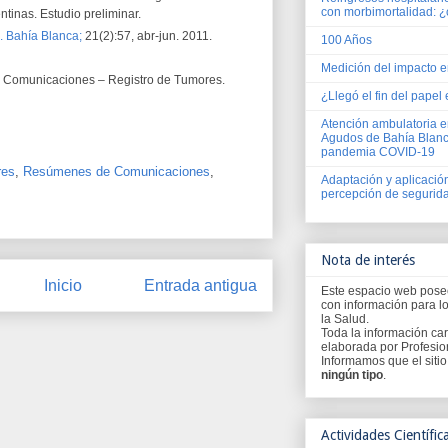
con morbimortalidad: ¿
ntinas. Estudio preliminar.
. Bahía Blanca;
21(2):57, abr-jun. 2011.
100 Años
Medición del impacto en
Comunicaciones – Registro de Tumores.
¿Llegó el fin del papel 
Atención ambulatoria e
Agudos de Bahía Blanca
pandemia COVID-19
res
,
Resúmenes de Comunicaciones
,
Adaptación y aplicació
percepción de segurida
Nota de interés
Inicio
Entrada antigua
Este espacio web pos
con información para l
la Salud.
Toda la información car
elaborada por Profesion
Informamos que el siti
ningún tipo
.
Actividades Científic