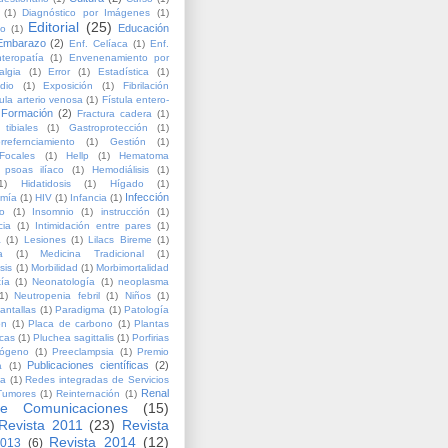
(1)
Diagnóstico por Imágenes
(1)
Editorial
(25)
Educación
lo
(1)
Embarazo
(2)
Enf. Celíaca
(1)
Enf.
teropatía
(1)
Envenenamiento por
algia
(1)
Error
(1)
Estadística
(1)
dio
(1)
Exposición
(1)
Fibrilación
tula arterio venosa
(1)
Fístula entero-
Formación
(2)
Fractura cadera
(1)
 tibiales
(1)
Gastroprotección
(1)
rrefernciamiento
(1)
Gestión
(1)
Focales
(1)
Hellp
(1)
Hematoma
psoas ilíaco
(1)
Hemodiálisis
(1)
1)
Hidatidosis
(1)
Hígado
(1)
Infección
omía
(1)
HIV
(1)
Infancia
(1)
to
(1)
Insomnio
(1)
instrucción
(1)
cia
(1)
Intimidación entre pares
(1)
a
(1)
Lesiones
(1)
Lilacs Bireme
(1)
a
(1)
Medicina Tradicional
(1)
sis
(1)
Morbilidad
(1)
Morbimortalidad
tía
(1)
Neonatología
(1)
neoplasma
1)
Neutropenia febril
(1)
Niños
(1)
antallas
(1)
Paradigma
(1)
Patología
ón
(1)
Placa de carbono
(1)
Plantas
icas
(1)
Pluchea sagittalis
(1)
Porfirias
inógeno
(1)
Preeclampsia
(1)
Premio
Publicaciones científicas
(2)
a
(1)
ia
(1)
Redes integradas de Servicios
Renal
Tumores
(1)
Reinternación
(1)
e Comunicaciones
(15)
Revista 2011
(23)
Revista
Revista 2014
(12)
2013
(6)