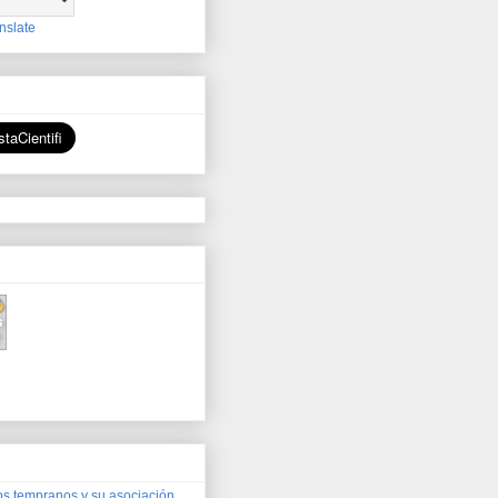
nslate
os tempranos y su asociación