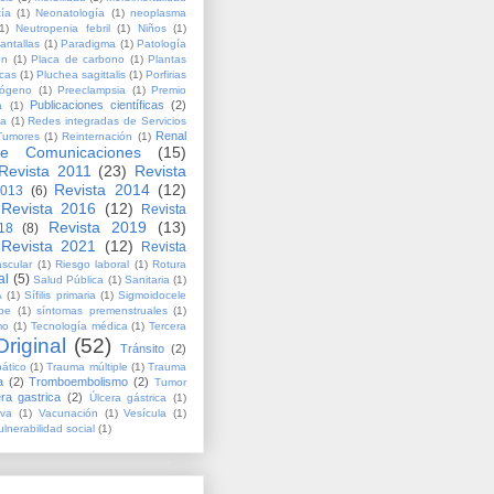
tía
(1)
Neonatología
(1)
neoplasma
1)
Neutropenia febril
(1)
Niños
(1)
antallas
(1)
Paradigma
(1)
Patología
ón
(1)
Placa de carbono
(1)
Plantas
icas
(1)
Pluchea sagittalis
(1)
Porfirias
inógeno
(1)
Preeclampsia
(1)
Premio
Publicaciones científicas
(2)
a
(1)
ia
(1)
Redes integradas de Servicios
Renal
Tumores
(1)
Reinternación
(1)
e Comunicaciones
(15)
Revista 2011
(23)
Revista
Revista 2014
(12)
2013
(6)
Revista 2016
(12)
Revista
Revista 2019
(13)
18
(8)
Revista 2021
(12)
Revista
scular
(1)
Riesgo laboral
(1)
Rotura
al
(5)
Salud Pública
(1)
Sanitaria
(1)
A
(1)
Sífilis primaria
(1)
Sigmoidocele
be
(1)
síntomas premenstruales
(1)
mo
(1)
Tecnología médica
(1)
Tercera
riginal
(52)
Tránsito
(2)
ático
(1)
Trauma múltiple
(1)
Trauma
a
(2)
Tromboembolismo
(2)
Tumor
ra gastrica
(2)
Úlcera gástrica
(1)
iva
(1)
Vacunación
(1)
Vesícula
(1)
ulnerabilidad social
(1)