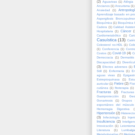
(2)
Aguavivas
(1)
Alérgia 
Ancianos
(1)
Aneurisma
(1)
Antropolog
Ansiedad
(1)
Aprendizaje basado en pr
Aspergilosis Broncopulmo
Bioquímica
(1)
Bioquímica C
Cadera
(1)
Calidad Asisten
Cáncer
(
Hospitalaria
(1)
Cardiometabólico
(1)
Cart
Casuística
(13)
Catét
Colesterol no-HDL
(1)
Coli
(1)
Conferencia
(1)
Contr
Covid-19
(4)
Costos
(1)
C
Democracia
(1)
Dermatitis
Discapacidad
(1)
Divertícu
(3)
Efectos adversos
(1)
Still
(1)
Enfermeria
(1)
En
aguas vivas
(1)
Epigastr
Estreptoquinasa
(1)
Estu
Fiebre
(2)
auricular
(1)
Fís
cutánea
(1)
fitoterapia
(1)
Fracturas
(2)
Fracturas
Gastrprotección
(1)
Geo
Gonartrosis
(1)
Grupos 
espontáneo del músculo 
Hemorragia Digestiva
(
Hipertensión
(2)
Histerect
(3)
Infectología
(1)
Injer
Insuficiencia
(2)
Inteligen
Intoxicación
(1)
Leiomiom
Literatura
(1)
Lumbalgi
Metabolopatías
(1)
Metásta