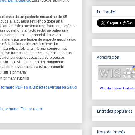
 Med. Bahía Blanca;
29(2):53-54, abril-junio
En Twitter
a el caso de un paciente masculino de 65
cude a la guardia refiriendo dolor anal
l examen físico presenta una fisura anal crónica
ura posterior y al tacto rectal se palpa una
a sobre el anillo anorectal. La video
a identifica una lesión de aspecto neoplásico.
 señala inflamación crónica leve. La
 magnética pelviana informa compromiso
ltrativo transmural del recto inferior. La biopsia
Acreditación
evidencia espiroquetas. La serología es
a sífilis (+ Sífilis). Luego del tratamiento
 paciente evoluciona satisfactoriamente.
; sífilis primaria
r; primary syphilis
n formato PDF en la BibliotecaVirtual en Salud
Web de Interes Sanitario
lis primaria
,
Tumor rectal
Entradas populares
Nota de interés