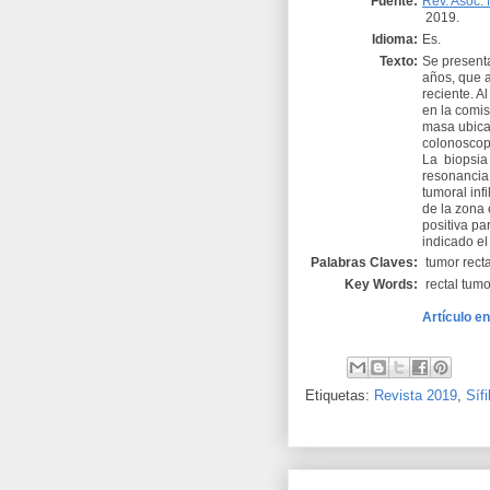
Fuente:
Rev. Asoc.
2019.
Idioma:
Es.
Texto:
Se present
años, que a
reciente. A
en la comis
masa ubicad
colonoscopí
La
biopsia
resonancia
tumoral infi
de la zona 
positiva par
indicado el
Palabras Claves:
tumor rectal
Key Words:
rectal tumo
Artículo e
Etiquetas:
Revista 2019
,
Sífi