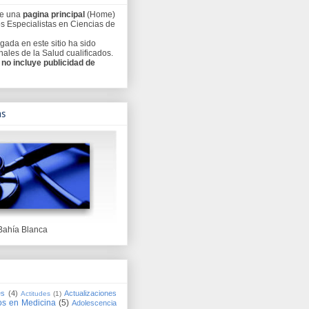
ee una
pagina principal
(Home)
os Especialistas en Ciencias de
gada en este sitio ha sido
ales de la Salud cualificados.
o
no incluye publicidad de
as
Bahía Blanca
es
(4)
Actualizaciones
Actitudes
(1)
os en Medicina
(5)
Adolescencia