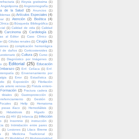
refractaria
(1)
Aloysia gratissima
(1)
Angiolipoma
(1)
Angiotomografía
(1)
ía de la Salud
(2)
Anuncios
(1)
Artículos Especiales
(4)
oblemas
(1)
Atención
(2)
Bioética
(4)
nar
(1)
línica
(1)
Búsqueda Bibliográfica
(1)
cial
(1)
Calidad de vida
(1)
Calidad
3)
Carcinoma
(2)
Cardiología
(2)
as al Editor
(1)
Caso Clínico
(1)
Cirugía
(3)
er
(1)
Células renales
(1)
siones
(1)
complicación hemorrágica
ol de daños
(1)
Corticosteroides
(1)
Cultura
(2)
uestionario
(1)
Curso
(1)
(1)
Diagnóstico por Imágenes
(1)
Editorial
(25)
Educación
lo
(1)
Embarazo
(2)
Enf. Celíaca
(1)
Enf.
teropatía
(1)
Envenenamiento por
algia
(1)
Error
(1)
Estadística
(1)
dio
(1)
Exposición
(1)
Fibrilación
tula arterio venosa
(1)
Fístula entero-
Formación
(2)
Fractura cadera
(1)
 tibiales
(1)
Gastroprotección
(1)
rrefernciamiento
(1)
Gestión
(1)
Focales
(1)
Hellp
(1)
Hematoma
psoas ilíaco
(1)
Hemodiálisis
(1)
1)
Hidatidosis
(1)
Hígado
(1)
Infección
omía
(1)
HIV
(1)
Infancia
(1)
to
(1)
Insomnio
(1)
instrucción
(1)
cia
(1)
Intimidación entre pares
(1)
a
(1)
Lesiones
(1)
Lilacs Bireme
(1)
a
(1)
Medicina Tradicional
(1)
sis
(1)
Morbilidad
(1)
Morbimortalidad