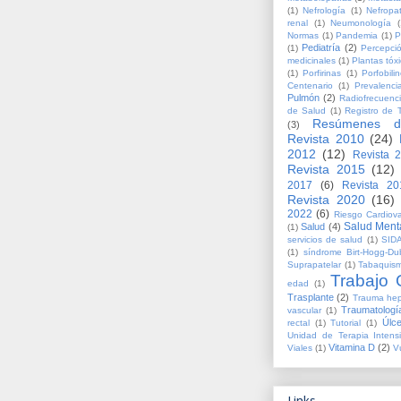
(1)
Nefrología
(1)
Nefropa
renal
(1)
Neumonología
(
Normas
(1)
Pandemia
(1)
P
Pediatría
(2)
(1)
Percepci
medicinales
(1)
Plantas tóx
(1)
Porfirinas
(1)
Porfobil
Centenario
(1)
Prevalenci
Pulmón
(2)
Radiofrecuenc
de Salud
(1)
Registro de 
Resúmenes d
(3)
Revista 2010
(24)
2012
(12)
Revista 
Revista 2015
(12)
2017
(6)
Revista 20
Revista 2020
(16)
2022
(6)
Riesgo Cardiova
Salud Ment
Salud
(4)
(1)
servicios de salud
(1)
SID
(1)
síndrome Birt-Hogg-Du
Suprapatelar
(1)
Tabaquis
Trabajo O
edad
(1)
Trasplante
(2)
Trauma hep
Traumatologí
vascular
(1)
Úlce
rectal
(1)
Tutorial
(1)
Unidad de Terapia Intens
Vitamina D
(2)
Viales
(1)
V