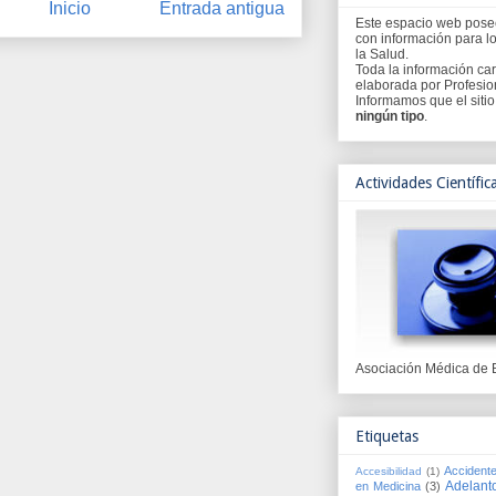
Inicio
Entrada antigua
Este espacio web pos
con información para l
la Salud.
Toda la información car
elaborada por Profesion
Informamos que el siti
ningún tipo
.
Actividades Científic
Asociación Médica de 
Etiquetas
Accident
Accesibilidad
(1)
Adelant
en Medicina
(3)