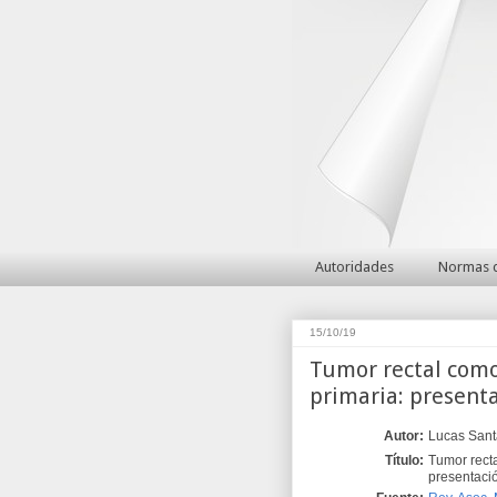
Autoridades
Normas d
15/10/19
Tumor rectal como 
primaria: present
Autor:
Lucas Sant
Título:
Tumor recta
presentaci