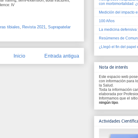
ar nailing, semi-extension, tibial fractures,
con morbimortalidad: ¿
idence: IV
Medición del impacto en
100 Años
ras tibiales
,
Revista 2021
,
Suprapatelar
La medicina defensiva 
Resúmenes de Comuni
¿Llegó el fin del papel 
Inicio
Entrada antigua
Nota de interés
Este espacio web pos
con información para l
la Salud.
Toda la información car
elaborada por Profesion
Informamos que el siti
ningún tipo
.
Actividades Científic