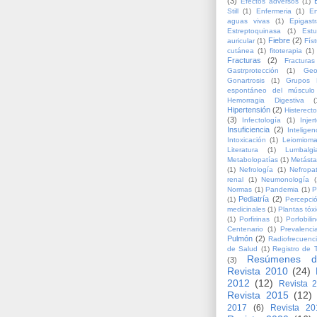
(3)
Efectos adversos
(1)
Still
(1)
Enfermeria
(1)
En
aguas vivas
(1)
Epigastr
Estreptoquinasa
(1)
Estu
Fiebre
(2)
auricular
(1)
Fís
cutánea
(1)
fitoterapia
(1)
Fracturas
(2)
Fracturas
Gastrprotección
(1)
Geo
Gonartrosis
(1)
Grupos 
espontáneo del músculo 
Hemorragia Digestiva
(
Hipertensión
(2)
Histerect
(3)
Infectología
(1)
Injer
Insuficiencia
(2)
Inteligen
Intoxicación
(1)
Leiomiom
Literatura
(1)
Lumbalgi
Metabolopatías
(1)
Metásta
(1)
Nefrología
(1)
Nefropa
renal
(1)
Neumonología
(
Normas
(1)
Pandemia
(1)
P
Pediatría
(2)
(1)
Percepci
medicinales
(1)
Plantas tóx
(1)
Porfirinas
(1)
Porfobil
Centenario
(1)
Prevalenci
Pulmón
(2)
Radiofrecuenc
de Salud
(1)
Registro de 
Resúmenes d
(3)
Revista 2010
(24)
2012
(12)
Revista 
Revista 2015
(12)
2017
(6)
Revista 20