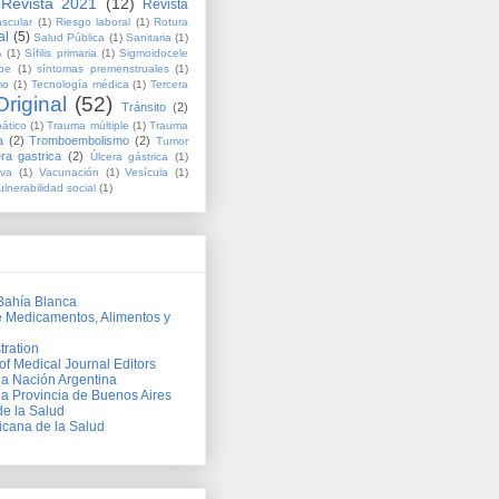
Revista 2021
(12)
Revista
scular
(1)
Riesgo laboral
(1)
Rotura
al
(5)
Salud Pública
(1)
Sanitaria
(1)
A
(1)
Sífilis primaria
(1)
Sigmoidocele
be
(1)
síntomas premenstruales
(1)
mo
(1)
Tecnología médica
(1)
Tercera
riginal
(52)
Tránsito
(2)
ático
(1)
Trauma múltiple
(1)
Trauma
a
(2)
Tromboembolismo
(2)
Tumor
ra gastrica
(2)
Úlcera gástrica
(1)
iva
(1)
Vacunación
(1)
Vesícula
(1)
ulnerabilidad social
(1)
Bahía Blanca
e Medicamentos, Alimentos y
tration
of Medical Journal Editors
 la Nación Argentina
la Provincia de Buenos Aires
de la Salud
cana de la Salud