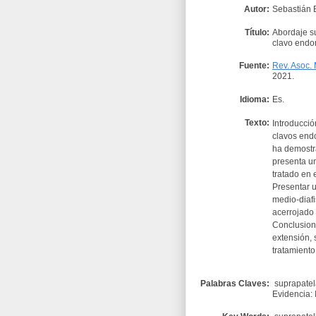
Autor:
Sebastián B
Título:
Abordaje su
clavo endo
Fuente:
Rev. Asoc.
2021.
Idioma:
Es.
Texto:
Introducción
clavos end
ha demostra
presenta un
tratado en 
Presentar u
medio-diaf
acerrojado 
Conclusion
extensión, 
tratamiento
Palabras Claves:
suprapatela
Evidencia: 