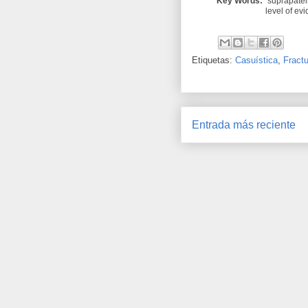
Key Words:
suprapatell
level of ev
Etiquetas:
Casuística
,
Fractu
Entrada más reciente