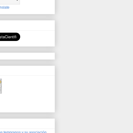
nslate
os tempranos y su asociación