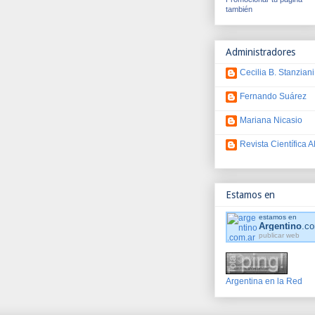
también
Administradores
Cecilia B. Stanziani
Fernando Suárez
Mariana Nicasio
Revista Científica
Estamos en
estamos en
Argentino
.co
publicar web
Argentina en la Red