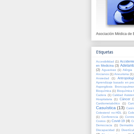
Asociación Médica de 
Etiquetas
Accident
Accesibilidad
(1)
Adelant
en Medicina
(3)
(2)
Aguavivas
(1)
Alérgia 
Ancianos
(1)
Aneurisma
(1)
Antropolog
Ansiedad
(1)
Aprendizaje basado en pr
Aspergilosis Broncopulmo
Bioquímica
(1)
Bioquímica C
Cadera
(1)
Calidad Asisten
Cáncer
(
Hospitalaria
(1)
Cardiometabólico
(1)
Cart
Casuística
(13)
Catét
Colesterol no-HDL
(1)
Coli
(1)
Conferencia
(1)
Contr
Covid-19
(4)
Costos
(1)
C
Democracia
(1)
Dermatitis
Discapacidad
(1)
Divertícu