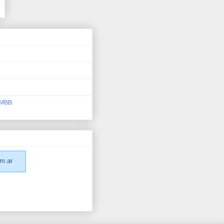
 AMBB
m.ar