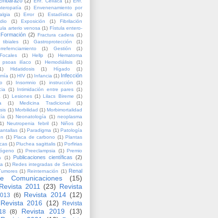
Embarazo
(2)
Enf. Celíaca
(1)
Enf.
teropatía
(1)
Envenenamiento por
algia
(1)
Error
(1)
Estadística
(1)
dio
(1)
Exposición
(1)
Fibrilación
tula arterio venosa
(1)
Fístula entero-
Formación
(2)
Fractura cadera
(1)
 tibiales
(1)
Gastroprotección
(1)
rrefernciamiento
(1)
Gestión
(1)
Focales
(1)
Hellp
(1)
Hematoma
psoas ilíaco
(1)
Hemodiálisis
(1)
1)
Hidatidosis
(1)
Hígado
(1)
Infección
omía
(1)
HIV
(1)
Infancia
(1)
to
(1)
Insomnio
(1)
instrucción
(1)
cia
(1)
Intimidación entre pares
(1)
a
(1)
Lesiones
(1)
Lilacs Bireme
(1)
a
(1)
Medicina Tradicional
(1)
sis
(1)
Morbilidad
(1)
Morbimortalidad
tía
(1)
Neonatología
(1)
neoplasma
1)
Neutropenia febril
(1)
Niños
(1)
antallas
(1)
Paradigma
(1)
Patología
ón
(1)
Placa de carbono
(1)
Plantas
icas
(1)
Pluchea sagittalis
(1)
Porfirias
inógeno
(1)
Preeclampsia
(1)
Premio
Publicaciones científicas
(2)
a
(1)
ia
(1)
Redes integradas de Servicios
Renal
Tumores
(1)
Reinternación
(1)
e Comunicaciones
(15)
Revista 2011
(23)
Revista
Revista 2014
(12)
2013
(6)
Revista 2016
(12)
Revista
Revista 2019
(13)
18
(8)