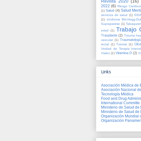
Revista 2020
(16)
2022
(6)
Riesgo Cardiova
Salud Ment
Salud
(4)
(1)
servicios de salud
(1)
SID
(1)
síndrome Birt-Hogg-Du
Suprapatelar
(1)
Tabaquis
Trabajo O
edad
(1)
Trasplante
(2)
Trauma hep
Traumatologí
vascular
(1)
Úlce
rectal
(1)
Tutorial
(1)
Unidad de Terapia Intens
Vitamina D
(2)
Viales
(1)
V
Links
Asociación Médica de 
Asociación Nacional d
Tecnología Médica
Food and Drug Adminis
International Committe 
Ministerio de Salud de
Ministerio de Salud de 
Organización Mundial 
Organización Panameri