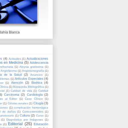
Bahía Blanca
es
(4)
Actualizaciones
Actitudes
(1)
os en Medicina
(5)
Adolescencia
refractaria
(1)
Aloysia gratissima
(1)
Angiolipoma
(1)
Angiotomografía
(1)
ía de la Salud
(2)
Anuncios
(1)
Artículos Especiales
(4)
oblemas
(1)
Atención
(2)
Bioética
(4)
nar
(1)
línica
(1)
Búsqueda Bibliográfica
(1)
cial
(1)
Calidad de vida
(1)
Calidad
3)
Carcinoma
(2)
Cardiología
(2)
as al Editor
(1)
Caso Clínico
(1)
Cirugía
(3)
er
(1)
Células renales
(1)
siones
(1)
complicación hemorrágica
ol de daños
(1)
Corticosteroides
(1)
Cultura
(2)
uestionario
(1)
Curso
(1)
(1)
Diagnóstico por Imágenes
(1)
Editorial
(25)
Educación
lo
(1)