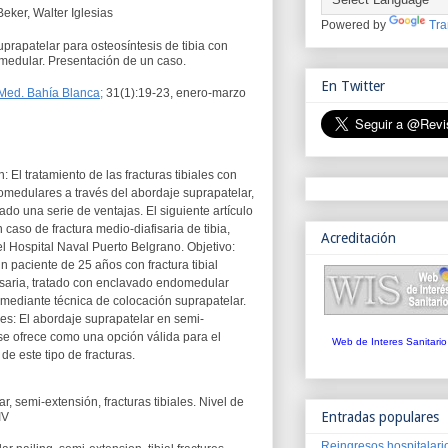
eker, Walter Iglesias
Powered by
Tra
prapatelar para osteosíntesis de tibia con
medular. Presentación de un caso.
En Twitter
 Med. Bahía Blanca;
31(1):19-23, enero-marzo
: El tratamiento de las fracturas tibiales con
omedulares a través del abordaje suprapatelar,
do una serie de ventajas. El siguiente artículo
 caso de fractura medio-diafisaria de tibia,
Acreditación
el Hospital Naval Puerto Belgrano. Objetivo:
n paciente de 25 años con fractura tibial
isaria, tratado con enclavado endomedular
mediante técnica de colocación suprapatelar.
es: El abordaje suprapatelar en semi-
se ofrece como una opción válida para el
Web de Interes Sanitario
 de este tipo de fracturas.
r, semi-extensión, fracturas tibiales. Nivel de
Entradas populares
IV
Reingresos hospitalari